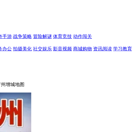
奇手游
战争策略
冒险解谜
体育竞技
动作闯关
务办公
拍摄美化
社交娱乐
影音视频
商城购物
资讯阅读
学习教育
广州增城地图