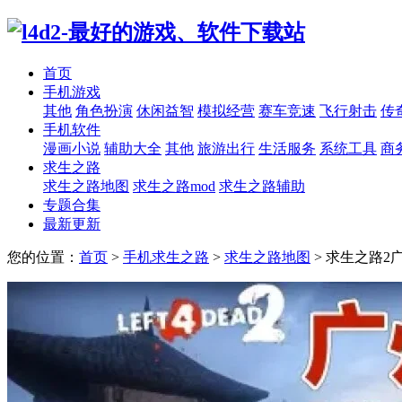
首页
手机游戏
其他
角色扮演
休闲益智
模拟经营
赛车竞速
飞行射击
传
手机软件
漫画小说
辅助大全
其他
旅游出行
生活服务
系统工具
商
求生之路
求生之路地图
求生之路mod
求生之路辅助
专题合集
最新更新
您的位置：
首页
>
手机求生之路
>
求生之路地图
>
求生之路2