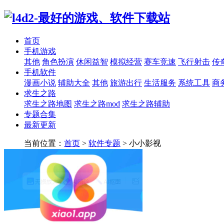
首页
手机游戏
其他
角色扮演
休闲益智
模拟经营
赛车竞速
飞行射击
传
手机软件
漫画小说
辅助大全
其他
旅游出行
生活服务
系统工具
商
求生之路
求生之路地图
求生之路mod
求生之路辅助
专题合集
最新更新
当前位置：
首页
>
软件专题
> 小小影视