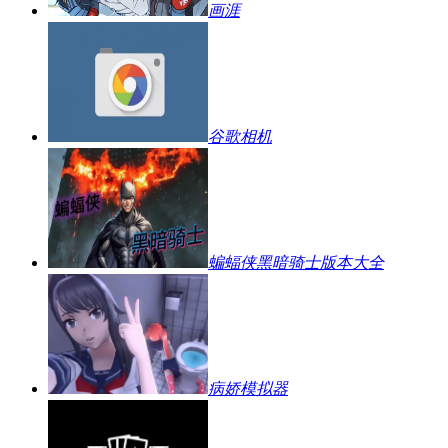
画涯
谷歌相机
蝙蝠侠黑暗骑士版本大全
病娇模拟器