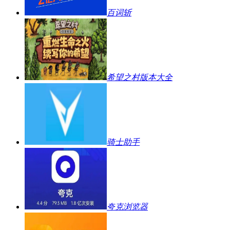
百词斩
希望之村版本大全
骑士助手
夸克浏览器