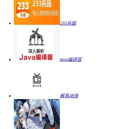
233乐园
java编译器
横风动漫