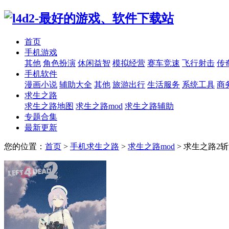
首页
手机游戏
其他
角色扮演
休闲益智
模拟经营
赛车竞速
飞行射击
传
手机软件
漫画小说
辅助大全
其他
旅游出行
生活服务
系统工具
商
求生之路
求生之路地图
求生之路mod
求生之路辅助
专题合集
最新更新
您的位置：
首页
>
手机求生之路
>
求生之路mod
>
求生之路2斩