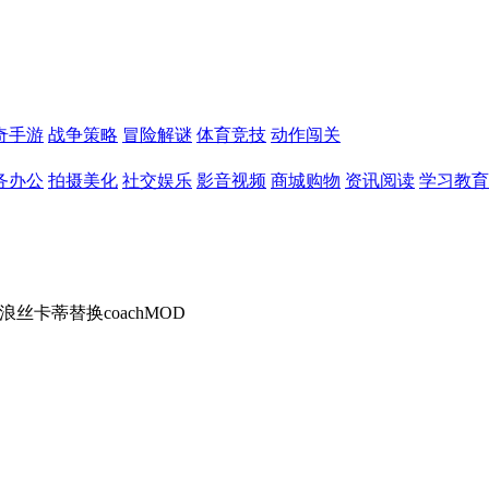
奇手游
战争策略
冒险解谜
体育竞技
动作闯关
务办公
拍摄美化
社交娱乐
影音视频
商城购物
资讯阅读
学习教育
浪丝卡蒂替换coachMOD