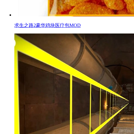
求生之路2豪华鸡块医疗包MOD