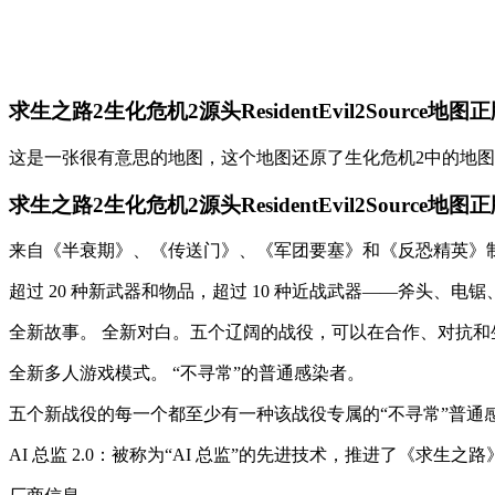
求生之路2生化危机2源头ResidentEvil2Source地图
这是一张很有意思的地图，这个地图还原了生化危机2中的地
求生之路2生化危机2源头ResidentEvil2Source地图
来自《半衰期》、《传送门》、《军团要塞》和《反恐精英》
超过 20 种新武器和物品，超过 10 种近战武器——斧头、
全新故事。 全新对白。五个辽阔的战役，可以在合作、对抗和
全新多人游戏模式。 “不寻常”的普通感染者。
五个新战役的每一个都至少有一种该战役专属的“不寻常”普通
AI 总监 2.0：被称为“AI 总监”的先进技术，推进了《求