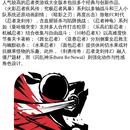
人气较高的忍者类游戏大全版本包括多个经典与创新作品。
《火影忍者疾风传：究极忍者风暴》系列以多轴战斗和三人小
队系统还原动画剧情；《暗影之刃：再度出击》致敬FC时代
《忍者龙剑传》，含血腥斩杀与陷阱挑战；《忍者神龟》系列
如《曼哈顿突变》支持多人合作打击犯罪；《乐高幻影忍者：
机械忍者》结合收集与自由战斗；《10秒忍者X》以高难度快
节奏关卡著称；《茜女忍者》《亚赛忍者》分别侧重女忍救主
与幽默砍杀；《水果忍者》《面包忍者》提供休闲切水果或对
抗糖果怪物的乐趣。此外，《剑勇传奇：忍者龙剑传Z》融入
僵尸题材，而《闪乱神乐Burst Re:Newal》则强化动作与性感
角色设计。