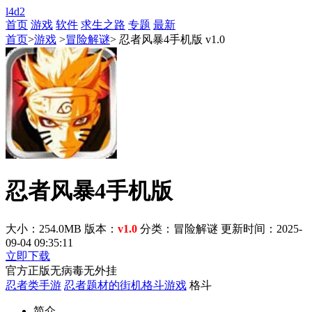
l4d2
首页
游戏
软件
求生之路
专题
最新
首页
>
游戏
>
冒险解谜
> 忍者风暴4手机版 v1.0
忍者风暴4手机版
大小：254.0MB
版本：
v1.0
分类：冒险解谜
更新时间：2025-
09-04 09:35:11
立即下载
官方正版
无病毒
无外挂
忍者类手游
忍者题材的街机格斗游戏
格斗
简介