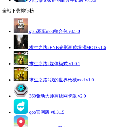
邪恶修女破碎的面具手机版 v7.3.0
全站下载排行榜
gta5豪车mod整合包 v3.5.0
求生之路2ENB光影画质增强MOD v1.6
求生之路2媒体模式 v1.0.1
求生之路2我的世界枪械mod v1.0
360驱动大师离线网卡版 v2.0
qoo官网版 v8.3.15