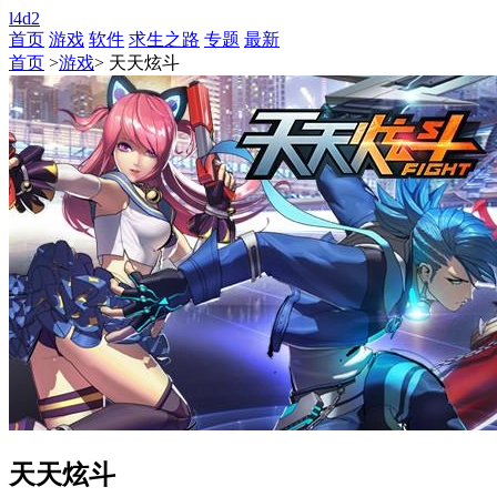
l4d2
首页
游戏
软件
求生之路
专题
最新
首页
>
游戏
> 天天炫斗
天天炫斗