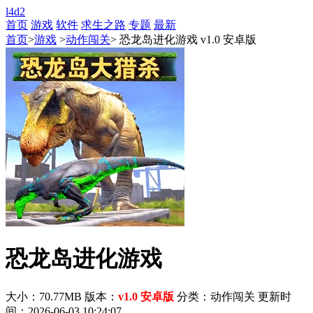
l4d2
首页
游戏
软件
求生之路
专题
最新
首页
>
游戏
>
动作闯关
> 恐龙岛进化游戏 v1.0 安卓版
恐龙岛进化游戏
大小：70.77MB
版本：
v1.0 安卓版
分类：动作闯关
更新时
间：2026-06-03 10:24:07