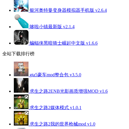
银河奥特曼变身器模拟器手机版 v2.6.4
哆啦小镇最新版 v2.1.4
蝙蝠侠黑暗骑士崛起中文版 v1.6.6
全站下载排行榜
gta5豪车mod整合包 v3.5.0
求生之路2ENB光影画质增强MOD v1.6
求生之路2媒体模式 v1.0.1
求生之路2我的世界枪械mod v1.0