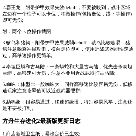
2.霸王龙：附带护甲效果失效debuff，不要被咬到，战斗区域
左边有一个柱子可以卡位，稍微操作(包括走位，蹲下等操作)
即可无伤;
附：两个卡位操作截图
3.骇鸟和猪鳄：附带护甲效果减弱debuff，骇鸟比较容易，猪
鳄注意躲避冲撞攻击，横向走位即可，使用近战武器能快速通
过，高移速操作更简单;
4.泰坦巨蟒和古马陆：一条蟒蛇和大量古马陆，优先击杀泰坦
巨蟒，高移速可无伤，注意不要用近战武器打古马陆;
5.蜘蛛：体型比一般蜘蛛大，同样高移速比较容易无伤，低移
速玩家注意眩晕值可以近战武器硬拼;
6.勐犸象：很容易通过，移速超级慢，特别容易风筝，注意还
是不要被打到。
方舟生存进化2最新版更新日志
1.商店新增卫生纸，暴涨定价已生效;