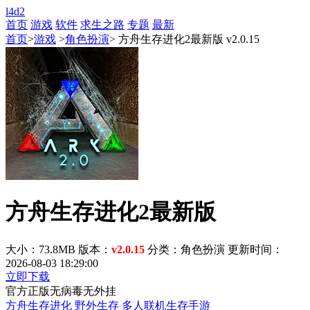
l4d2
首页
游戏
软件
求生之路
专题
最新
首页
>
游戏
>
角色扮演
> 方舟生存进化2最新版 v2.0.15
方舟生存进化2最新版
大小：73.8MB
版本：
v2.0.15
分类：角色扮演
更新时间：
2026-08-03 18:29:00
立即下载
官方正版
无病毒
无外挂
方舟生存进化
野外生存
多人联机生存手游