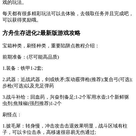
戏的玩法。
每天都有很多精彩玩法可以去体验，去领取任务并且完成吧，
可以获得奖励哦。
方舟生存进化2最新版游戏攻略
宝箱种类，刷怪种类，重要陷阱点教程介绍：
前期准备：(尽可能高品质)
1.装备：铁甲1-2套;
2.武器：近战武器，剑或铁矛;泵动霰弹枪(推荐);复合弓(可选);
步枪(可选)以及充足弹药
3.战斗补给：回血药，兴奋剂备足;1-2个军用水壶;1个新鲜驱
虫剂;焦辣椒(强烈推荐)1-2个
刷怪点：
1.披毛犀：转身慢，冲击攻击击退效果明显，战斗区域有柱
子，可以卡位击杀，高移速很容易无伤通过;