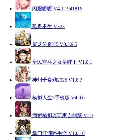
闪耀暖暖 V4.1.1941816
孤舟求生 V323
屠龙传奇H5 V0.3.9.5
全民宫斗之女皇陛下 V1.0.1
神州千食舫2025 V1.8.7
模拟人生5手机版 V4.0.0
病娇模拟器玩家自制版 V2.3
掌门江湖路手游 V1.0.10