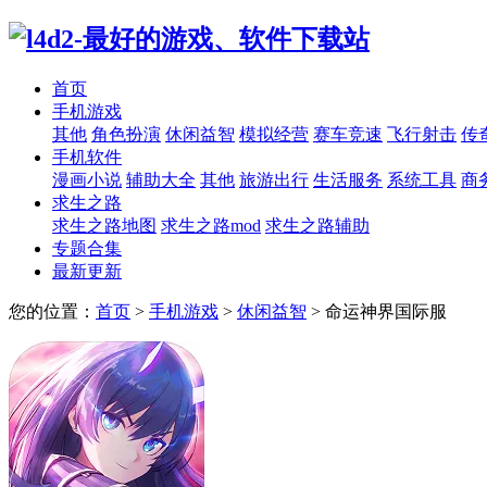
首页
手机游戏
其他
角色扮演
休闲益智
模拟经营
赛车竞速
飞行射击
传
手机软件
漫画小说
辅助大全
其他
旅游出行
生活服务
系统工具
商
求生之路
求生之路地图
求生之路mod
求生之路辅助
专题合集
最新更新
您的位置：
首页
>
手机游戏
>
休闲益智
>
命运神界国际服