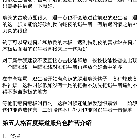
只需要往后退一下就好。
鹿头的普攻范围很大，退一点也不会放过往前逃的逃生者，退
的这一步又能恰好砍到反向蛇皮的逃生者，有后退习惯之后补
刀真的很稳。
钩子可以穿过窗户和放倒的木板，遇到特别皮的喜欢站在窗户
木板后面浪的逃生者直接来上一钩就好。
对于新手我建议不要直接点击技能释放，长按技能按键会出现
一个瞄准线，用瞄准线对准逃生者再释放会好命中的多。
在中高端局，逃生者开始有意识的躲避鹿头钩子，各种蛇皮各
种神烦，这种时候假如没有十足的把握不妨先把逃生者逼到不
得不翻窗翻板的地方，
等他们翻窗翻板时再勾，这种时候还能触发恐惧震慑，一阶段
钩也能造成伤害，二阶段钩不用补刀也能将逃生者一击倒地。
第五人格百度渠道服角色阵营介绍
1、侦探