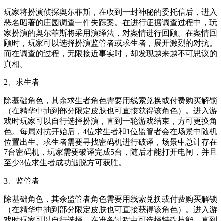
玩家将扮演侦探奥尔菲斯，在收到一封神秘的委托信后，进入
恶名昭著的庄园调查一件失踪案。在进行证据调查过程中，玩
家扮演的奥尔菲斯将采用演绎法，对案情进行回顾。在案情回
顾时，玩家可以选择扮演监管者或求生者，展开激烈的对抗。
而在调查的过程，无限接近事实时，却发现越来越不可思议的
真相。
2、求生者
除基础角色，其余求生者角色需要用线索兑换或付费购买解锁
（在精华中抽到部分限定皮肤也可直接获得该角色）。进入游
戏时玩家可以自行选择扮演，直到一轮游戏结束，方可更换角
色。每局对抗开始后，4位求生者和1位监管者会在场景中随机
位置出生。求生者需要寻找密码机进行破译，场景中总计存在
7台密码机，玩家需要破译完成5台，随后才能打开电闸，并且
至少3位求生者成功逃脱方可获胜。
3、监管者
除基础角色，其余监管者角色需要用线索兑换或付费购买解锁
（在精华中抽到部分限定皮肤也可直接获得该角色）。进入游
戏时玩家可以自行选择，在准备过程中可选择特殊技能，直到