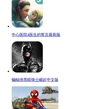
中心医院4医生的誓言最新版
蝙蝠侠黑暗骑士崛起中文版