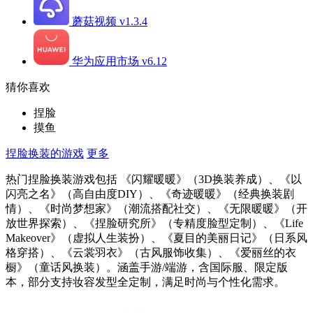
蘑菇视频 v1.3.4
华为应用市场 v6.12
猜你喜欢
捏脸
摸鱼
捏脸换装的游戏
更多
热门捏脸换装游戏包括 《闪耀暖暖》（3D换装养成）、《以
闪亮之名》（高自由度DIY）、《奇迹暖暖》（经典换装剧
情）、《时尚梦想家》（潮流搭配社交）、《无限暖暖》（开
放世界探索）、《捏脸研究所》（专精度脸型定制）、《Life
Makeover》（虚拟人生装扮）、《夏目的美丽日记》（日系风
格穿搭）、《云裳羽衣》（古风服饰收集）、《爱丽丝的衣
橱》（童话风换装）。涵盖手游/端游，含国际服、限定版
本，部分支持妆容发型全定制，满足时尚与个性化需求。