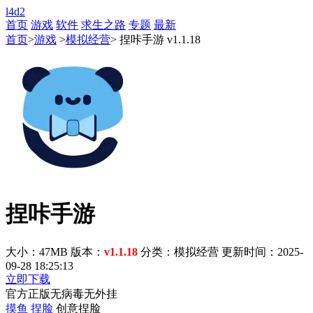
l4d2
首页
游戏
软件
求生之路
专题
最新
首页
>
游戏
>
模拟经营
> 捏咔手游 v1.1.18
捏咔手游
大小：47MB
版本：
v1.1.18
分类：模拟经营
更新时间：2025-
09-28 18:25:13
立即下载
官方正版
无病毒
无外挂
摸鱼
捏脸
创意捏脸