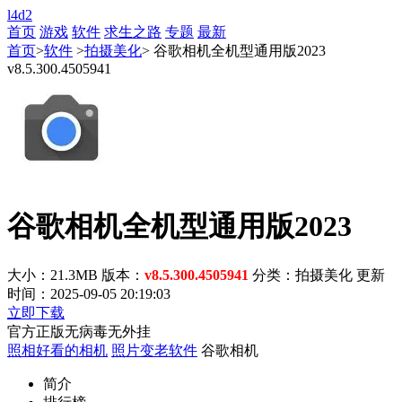
l4d2
首页
游戏
软件
求生之路
专题
最新
首页
>
软件
>
拍摄美化
> 谷歌相机全机型通用版2023
v8.5.300.4505941
谷歌相机全机型通用版2023
大小：21.3MB
版本：
v8.5.300.4505941
分类：拍摄美化
更新
时间：2025-09-05 20:19:03
立即下载
官方正版
无病毒
无外挂
照相好看的相机
照片变老软件
谷歌相机
简介