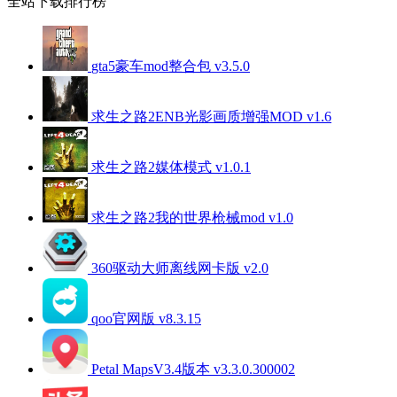
全站下载排行榜
gta5豪车mod整合包 v3.5.0
求生之路2ENB光影画质增强MOD v1.6
求生之路2媒体模式 v1.0.1
求生之路2我的世界枪械mod v1.0
360驱动大师离线网卡版 v2.0
qoo官网版 v8.3.15
Petal MapsV3.4版本 v3.3.0.300002