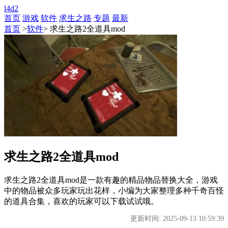
l4d2
首页
游戏
软件
求生之路
专题
最新
首页
>
软件
> 求生之路2全道具mod
求生之路2全道具mod
求生之路2全道具mod是一款有趣的精品物品替换大全，游戏
中的物品被众多玩家玩出花样，小编为大家整理多种千奇百怪
的道具合集，喜欢的玩家可以下载试试哦。
更新时间: 2025-09-13 10:59:39