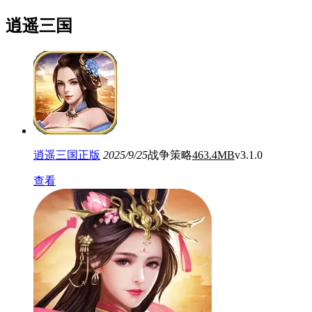
逍遥三国
逍遥三国正版
2025/9/25
战争策略
463.4MB
v3.1.0
查看