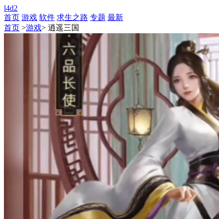
l4d2
首页
游戏
软件
求生之路
专题
最新
首页
>
游戏
> 逍遥三国