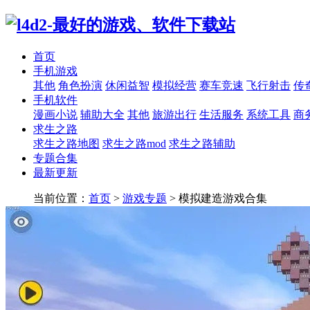
首页
手机游戏
其他
角色扮演
休闲益智
模拟经营
赛车竞速
飞行射击
传
手机软件
漫画小说
辅助大全
其他
旅游出行
生活服务
系统工具
商
求生之路
求生之路地图
求生之路mod
求生之路辅助
专题合集
最新更新
当前位置：
首页
>
游戏专题
> 模拟建造游戏合集