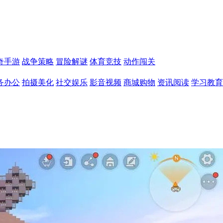
奇手游
战争策略
冒险解谜
体育竞技
动作闯关
务办公
拍摄美化
社交娱乐
影音视频
商城购物
资讯阅读
学习教育