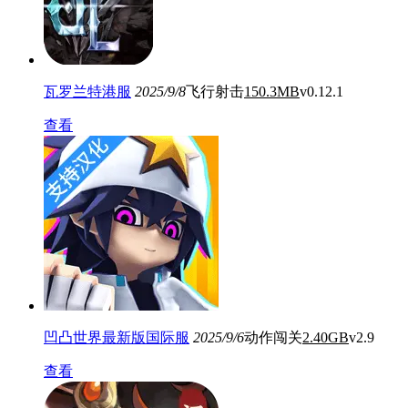
瓦罗兰特港服
2025/9/8
飞行射击
150.3MB
v0.12.1
查看
凹凸世界最新版国际服
2025/9/6
动作闯关
2.40GB
v2.9
查看