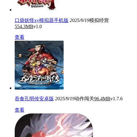
口袋妖怪xy模拟器手机版
2025/9/19
模拟经营
554.3MB
v1.0
查看
吞食孔明传安卓版
2025/9/19
动作闯关
96.4MB
v1.7.6
查看