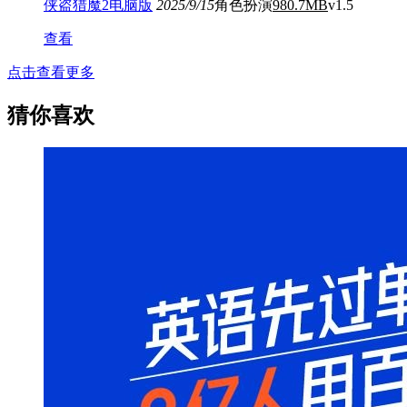
侠盗猎魔2电脑版
2025/9/15
角色扮演
980.7MB
v1.5
查看
点击查看更多
猜你喜欢