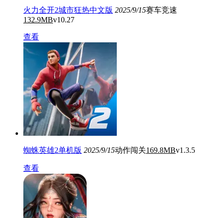
火力全开2城市狂热中文版
2025/9/15
赛车竞速
132.9MB
v10.27
查看
蜘蛛英雄2单机版
2025/9/15
动作闯关
169.8MB
v1.3.5
查看