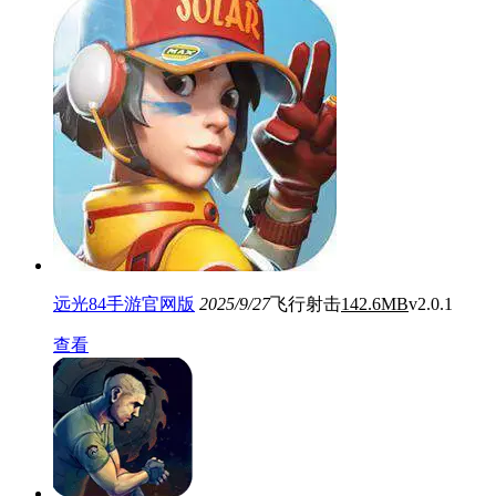
远光84手游官网版
2025/9/27
飞行射击
142.6MB
v2.0.1
查看