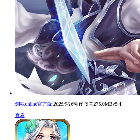
剑魂online官方版
2025/9/16
动作闯关
275.0MB
v5.4
查看