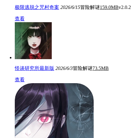
极限逃脱之咒村奇案
2026/6/15
冒险解谜
159.0MB
v2.0.2
查看
怪谈研究所最新版
2026/6/3
冒险解谜
73.5MB
查看