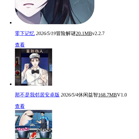
零下记忆
2026/5/19
冒险解谜
20.1MB
v2.2.7
查看
那不是我邻居安卓版
2026/5/4
休闲益智
168.7MB
V1.0
查看