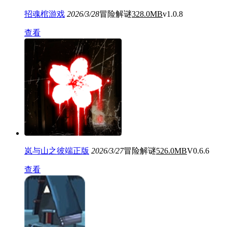
招魂棺游戏
2026/3/28
冒险解谜
328.0MB
v1.0.8
查看
岚与山之彼端正版
2026/3/27
冒险解谜
526.0MB
V0.6.6
查看