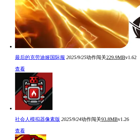
最后的克劳迪娅国际服
2025/9/25
动作闯关
229.9MB
v1.62
查看
社会人模拟器像素版
2025/9/24
动作闯关
93.8MB
v1.26
查看