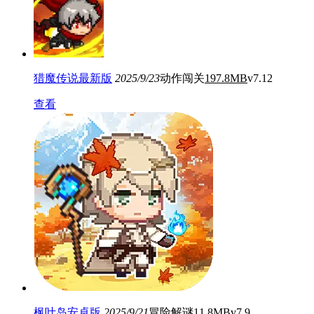
猎魔传说最新版
2025/9/23
动作闯关
197.8MB
v7.12
查看
枫叶岛安卓版
2025/9/21
冒险解谜
11.8MB
v7.9