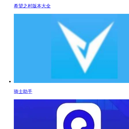
希望之村版本大全
骑士助手