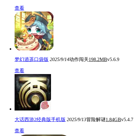
查看
梦幻逍遥口袋版
2025/9/14
动作闯关
198.2MB
v5.6.9
查看
大话西游2经典版手机版
2025/9/13
冒险解谜
1.84GB
v5.4.7
查看