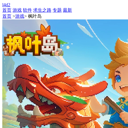
l4d2
首页
游戏
软件
求生之路
专题
最新
首页
>
游戏
> 枫叶岛