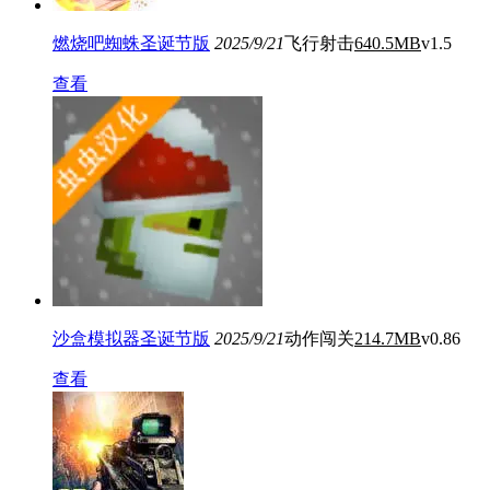
燃烧吧蜘蛛圣诞节版
2025/9/21
飞行射击
640.5MB
v1.5
查看
沙盒模拟器圣诞节版
2025/9/21
动作闯关
214.7MB
v0.86
查看