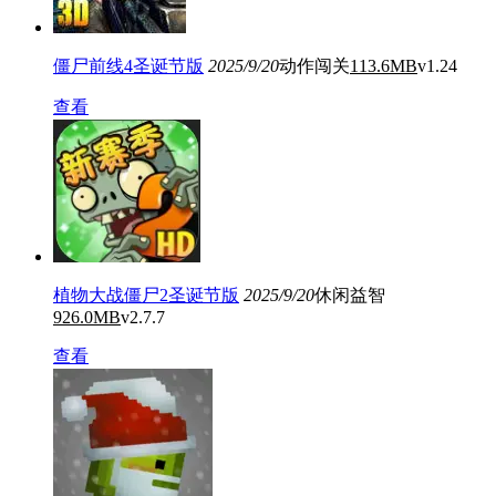
僵尸前线4圣诞节版
2025/9/20
动作闯关
113.6MB
v1.24
查看
植物大战僵尸2圣诞节版
2025/9/20
休闲益智
926.0MB
v2.7.7
查看