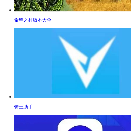
希望之村版本大全
骑士助手