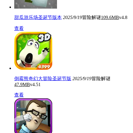
甜瓜游乐场圣诞节版本
2025/9/19
冒险解谜
109.6MB
v4.8
查看
倒霉熊奇幻大冒险圣诞节版
2025/9/19
冒险解谜
47.9MB
v4.51
查看