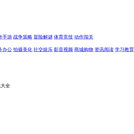
奇手游
战争策略
冒险解谜
体育竞技
动作闯关
务办公
拍摄美化
社交娱乐
影音视频
商城购物
资讯阅读
学习教育
戏大全