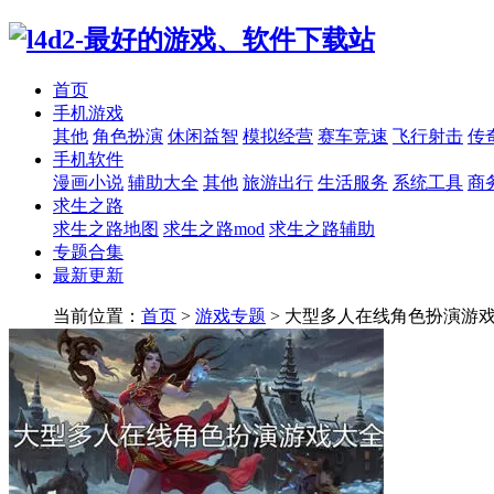
首页
手机游戏
其他
角色扮演
休闲益智
模拟经营
赛车竞速
飞行射击
传
手机软件
漫画小说
辅助大全
其他
旅游出行
生活服务
系统工具
商
求生之路
求生之路地图
求生之路mod
求生之路辅助
专题合集
最新更新
当前位置：
首页
>
游戏专题
> 大型多人在线角色扮演游