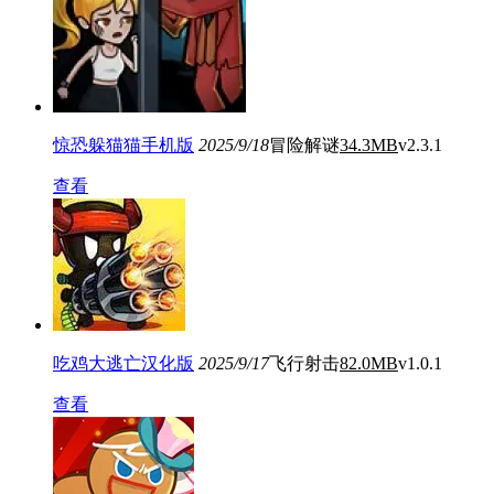
惊恐躲猫猫手机版
2025/9/18
冒险解谜
34.3MB
v2.3.1
查看
吃鸡大逃亡汉化版
2025/9/17
飞行射击
82.0MB
v1.0.1
查看