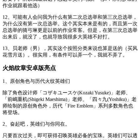
作业就跟着他选）
12、可能有人会问我为什么有第二次总选举和第三次总选举，
为什么没有第一次总选举。这个其实本来是有的，而且第一次
总选举的骑弓琳更是以前的作业常客。但是，在第三次总选举
出来后，就没了，也就导致我很多大英雄不好打。
13、贝老师（男），其实这个按照分类来说也算是送的（买风
花雪月送）。很实用，有条件可以弄一个，我就不弄了。
火焰纹章安卓版亮点
1、原创角色与历代火纹英雄们
除了角色设计师「コザキユースケ(Kozaki Yusuke)」老师、
「前嶋重机(Shigeki Maeshima)」老师、「四々九(Yoshiku)」老
师绘制的原创角色外，历代「Fire Emblem」系列多数角色也
将登场。
2、奋起吧，英雄们与你同在。
只要首次过关，即可获得召唤英雄必备的宝珠。英雄们可以透