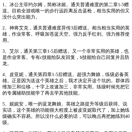
1、冰公主菲约尔姆，简称冰姬。通关普通难度的第二章1-5赠
送。目前全游戏唯一的步行远距离反击蓝枪，相当实用的但又
没什么突出能力。
2、神将艾克，通关普通难度异传3后赠送。相当相当实用的英
雄，作业常客。呼吸加苍蓝天空。强力反手红剑。强力推荐使
用。
3、艾尔，通关第三章1-5后赠送。又一个非常实用的英雄，也
是作业常客。专有c技能给队友回复，b技能给自己回复并且防
龙。
4、皮亚妮，通关第四章1-5后赠送。超强力舞娘，练级必备英
雄。正是因为送这个英雄之后，我才决定开这个坑的。群体四
维加三和位移，十字上攻速加三，非常实用。练级时候先把它
的专属辅助技能学了再去学其他技能。
5、妮妮安，唯一的蓝龙舞娘。英雄之路提升等级后获得。说
实话，这个英雄的功能很大程度上被皮亚妮取代了，加上她练
级确实不容易。所以没什么必要的话，可以晚点再把她练到40
级。