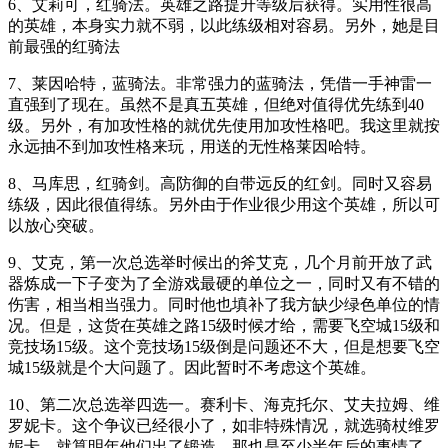
6、艾莉可，红骑法。英雄之路提升等级后获得。实用性很高
的英雄，本身实力就不弱，以此练级相对容易。另外，她是目
前最强的红骑法
7、莱因哈特，蓝骑法。非常强力的蓝骑法，凭借一手神雷一
直强到了现在。虽然不是真五英雄，但绝对值得优先练到40
级。另外，有加攻性格的就优先使用加攻性格吧。我这里就按
永远抽不到加攻性格来玩，用送的无性格莱因哈特。
8、马库思，红骑剑。高防御的自带远反的红剑。同时又容易
练级，因此很值得练。另外由于作业很少用这个英雄，所以可
以放心突破。
9、艾克，第一次总选举时候出的斧艾克，几个月前开放了武
器炼成一下子变为了全游戏最硬的单位之一，同时又有不错的
伤害，相当相当强力。同时他也填补了我方缺少绿色单位的情
况。但是，这货在英雄之路15级时候才给，需要飞空城15级和
竞技场15级。这个竞技场15级倒是问题还不大，但是想要飞空
城15级就是个大问题了。因此暂时不考虑这个英雄。
10、第二次总选举四选一。赛利卡、海克托尔、艾夫拉姆、维
罗妮卡。这个争议已经很小了，如非特殊情况，就选骑杖维罗
妮卡。就算明年他们出了锻造，那也是至少半年后的事情了，