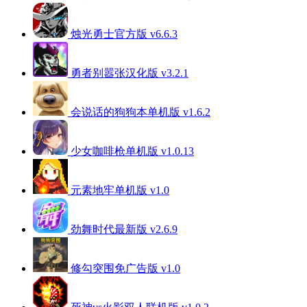
烛光勇士官方版 v6.6.3
勇者别嚣张汉化版 v3.2.1
会说话的狗狗本单机版 v1.6.2
少女咖啡枪单机版 v1.0.13
元素地牢单机版 v1.0
劲舞时代最新版 v2.6.9
修勾突围免广告版 v1.0