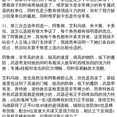
攒着珠子到时候再抽就是了。维罗妮卡是非常稀少的有专属武
器的杖单位，同时也是少数有很强战斗力的杖，弥补了我方缺
少回复单位的尴尬。同时维罗妮卡也是作业常客。
11、第三次总选举四选一。阿鲁姆、艾利乌德、米卡雅、卡美
拉。这怎么选就有很大争议了，每个角色都有很明显的优点。
除了阿鲁姆之外，其他每个角色都有许多支持者。这里我就不
站在个人立场上强行支持谁了，我就简单说明一下她们各自的
优点，然后站在新手角度上选出比较合适的。
阿鲁姆，非常高的攻击，较高的速度，很高的物防，低下的魔
防，武器带龙特效的同时有着深入敌军时四维加四的强力特
效，专属a技能对攻击的巨大增幅，同时容易触发大觉醒。
艾利乌德，攻击虽然没有阿鲁姆那么高，但也是高攻了，基础
速度也达到了高速的门槛，较高的防御，低下的魔防，武器带
有龙、兽特效，龙特效在蓝枪里面是非常稀少的，而兽特效在
所有武器里面都是很稀少的，武器还有正手四维加四的强力特
效，a位的鬼神飞燕一击3是很稀有的强力正手技能，使得艾利
乌德获得了正手63攻49速的超强面板，辅助位攻防加6也是稀
有技能，配合b位攻速大共谋又是强力组合，相比之下反倒是c
位虽然是稀有技能，但显得没那么强力了。