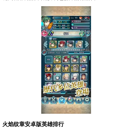
火焰纹章安卓版英雄排行