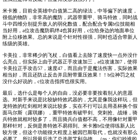
米卡雅，目前全英雄中白值第二高的绿法，中等偏下的速度，
很低的物防，非常高的魔防，武器带重甲、骑马特效，同时战
斗中四维分别提升敌人的弱化数值，配合配合专属b位技能相
当好用，a位攻击魔防羁绊4也算好用，c位给身边的地面单位
附上位移效果。总的来说是个针对性很强，同时也适合带新人
练级的英雄。
卡美拉，非常稀少的飞杖，白值看上去除了速度快一点外没什
么亮点，但实际上由于武器正手攻速加三，a位攻速加7，使得
卡美拉正手攻击57，速度47，而且由于是魔法伤害，实际效果
相当好，而且还防止反击并且附带重压效果！！b位神罚之杖
没什么好说的，c位攻击指挥也很实用。
最后，选什么是每个人的自由，没必要非要按着别人的意愿
选。对新手来说是比较缺特效武器的，尤其是像我这样玩，但
龙特效的红剑相对来说比较多，实在不行可以去用圣杯换个假
面马尔斯（露琪娜），重甲特效有破甲剑、突刺抢、战锤，骑
兵特效就相对较多了，而且骑兵白值都不高，不用像针对重甲
那样针对，反倒是兽特效不易得到。米卡雅b位使得练新人比
较方便，但这个功能很大程度上被因巴斯取代，也就没有那么
必要了。所以我最后选了总选举艾利乌德。（ps：你们抄谁的