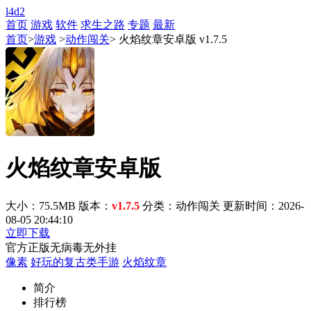
l4d2
首页
游戏
软件
求生之路
专题
最新
首页
>
游戏
>
动作闯关
> 火焰纹章安卓版 v1.7.5
火焰纹章安卓版
大小：75.5MB
版本：
v1.7.5
分类：动作闯关
更新时间：2026-
08-05 20:44:10
立即下载
官方正版
无病毒
无外挂
像素
好玩的复古类手游
火焰纹章
简介
排行榜