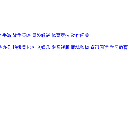
奇手游
战争策略
冒险解谜
体育竞技
动作闯关
务办公
拍摄美化
社交娱乐
影音视频
商城购物
资讯阅读
学习教育