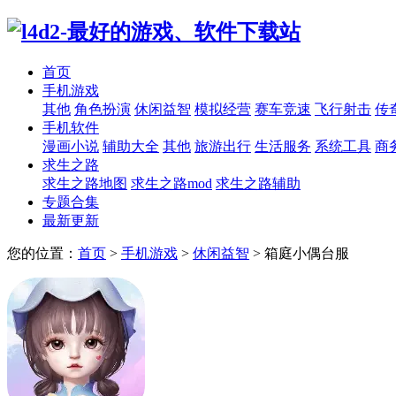
首页
手机游戏
其他
角色扮演
休闲益智
模拟经营
赛车竞速
飞行射击
传
手机软件
漫画小说
辅助大全
其他
旅游出行
生活服务
系统工具
商
求生之路
求生之路地图
求生之路mod
求生之路辅助
专题合集
最新更新
您的位置：
首页
>
手机游戏
>
休闲益智
>
箱庭小偶台服