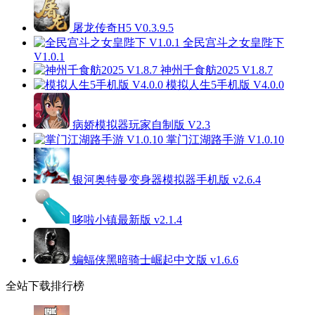
屠龙传奇H5 V0.3.9.5
全民宫斗之女皇陛下
V1.0.1
神州千食舫2025 V1.8.7
模拟人生5手机版 V4.0.0
病娇模拟器玩家自制版 V2.3
掌门江湖路手游 V1.0.10
银河奥特曼变身器模拟器手机版 v2.6.4
哆啦小镇最新版 v2.1.4
蝙蝠侠黑暗骑士崛起中文版 v1.6.6
全站下载排行榜