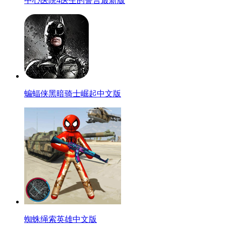
中心医院4医生的誓言最新版
蝙蝠侠黑暗骑士崛起中文版
蜘蛛绳索英雄中文版