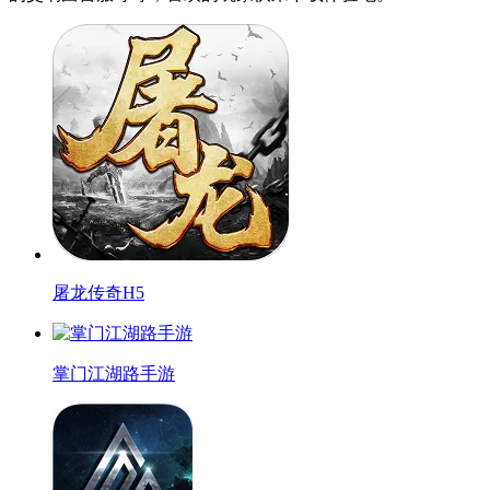
屠龙传奇H5
掌门江湖路手游