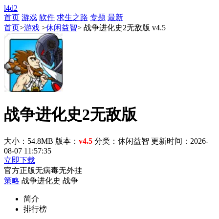
l4d2
首页
游戏
软件
求生之路
专题
最新
首页
>
游戏
>
休闲益智
> 战争进化史2无敌版 v4.5
战争进化史2无敌版
大小：54.8MB
版本：
v4.5
分类：休闲益智
更新时间：2026-
08-07 11:57:35
立即下载
官方正版
无病毒
无外挂
策略
战争进化史
战争
简介
排行榜