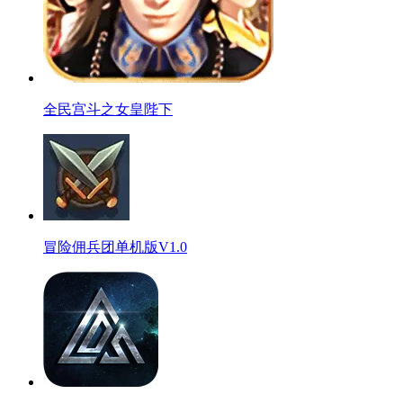
全民宫斗之女皇陛下
冒险佣兵团单机版V1.0