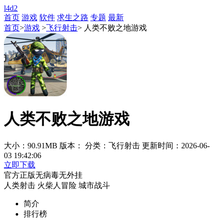
l4d2
首页
游戏
软件
求生之路
专题
最新
首页
>
游戏
>
飞行射击
> 人类不败之地游戏
人类不败之地游戏
大小：90.91MB
版本：
分类：飞行射击
更新时间：2026-06-
03 19:42:06
立即下载
官方正版
无病毒
无外挂
人类射击
火柴人冒险
城市战斗
简介
排行榜