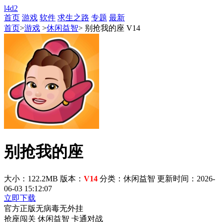
l4d2
首页
游戏
软件
求生之路
专题
最新
首页
>
游戏
>
休闲益智
> 别抢我的座 V14
别抢我的座
大小：122.2MB
版本：
V14
分类：休闲益智
更新时间：2026-
06-03 15:12:07
立即下载
官方正版
无病毒
无外挂
抢座闯关
休闲益智
卡通对战