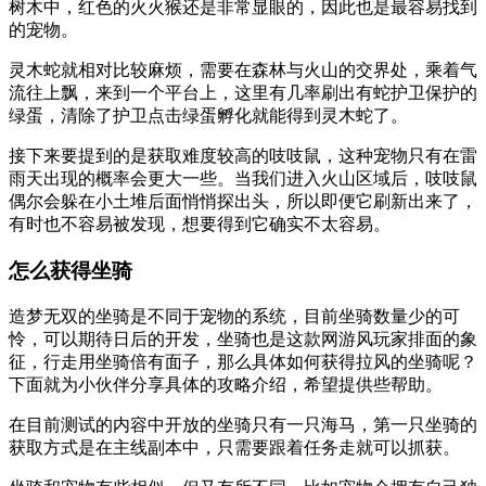
树木中，红色的火火猴还是非常显眼的，因此也是最容易找到
的宠物。
灵木蛇就相对比较麻烦，需要在森林与火山的交界处，乘着气
流往上飘，来到一个平台上，这里有几率刷出有蛇护卫保护的
绿蛋，清除了护卫点击绿蛋孵化就能得到灵木蛇了。
接下来要提到的是获取难度较高的吱吱鼠，这种宠物只有在雷
雨天出现的概率会更大一些。当我们进入火山区域后，吱吱鼠
偶尔会躲在小土堆后面悄悄探出头，所以即便它刷新出来了，
有时也不容易被发现，想要得到它确实不太容易。
怎么获得坐骑
造梦无双的坐骑是不同于宠物的系统，目前坐骑数量少的可
怜，可以期待日后的开发，坐骑也是这款网游风玩家排面的象
征，行走用坐骑倍有面子，那么具体如何获得拉风的坐骑呢？
下面就为小伙伴分享具体的攻略介绍，希望提供些帮助。
在目前测试的内容中开放的坐骑只有一只海马，第一只坐骑的
获取方式是在主线副本中，只需要跟着任务走就可以抓获。