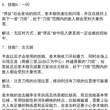
6、技能6：一闪
“弹反”后会发动的招式，奎木狼快速往前闪现，并且在路径上
留下一道“刀痕”，处于“刀痕”范围内的敌人都会受到大量伤
害。
解法：无应对方式，被“弹反”命中陷入硬直就一定会被此招命
中。
7、技能7：次元斩
半血以后才会使用的技能。奎木狼收刀开始蓄力，同时在场上
出现五道（两横三竖,以自己为中心）跨越屏幕的“刀痕”，短
暂延迟后奎木狼完成蓄力发动次元斩击，处于“刀痕”范围内的
敌人都会受到大量伤害。
解法：注意刀痕的出现位置，移动到没有刀痕的位置便可躲避
攻击。
奎木狼的攻击频率非常的高且伤害都比较高，而且技能基本带
位移，常用技能也有消失瞬移的特点，比较难躲避，需要上仙
大人有足够的熟练度和反应能力，在攻击时还要小心奎木狼的