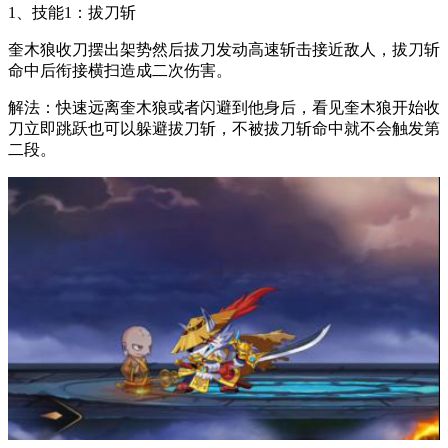
1、技能1：拔刀斩
奎木狼收刀摆出架势然后拔刀发动高速斩击接近敌人，拔刀斩
命中后衔接横扫造成二次伤害。
解法：快速远离奎木狼或者闪避到他身后，看见奎木狼开始收
刀立即跳跃也可以躲避拔刀斩，不被拔刀斩命中就不会触发第
二段。