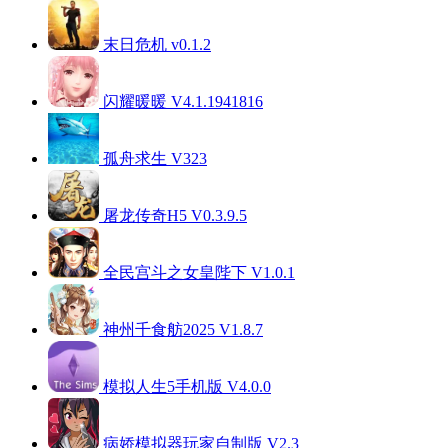
末日危机 v0.1.2
闪耀暖暖 V4.1.1941816
孤舟求生 V323
屠龙传奇H5 V0.3.9.5
全民宫斗之女皇陛下 V1.0.1
神州千食舫2025 V1.8.7
模拟人生5手机版 V4.0.0
病娇模拟器玩家自制版 V2.3