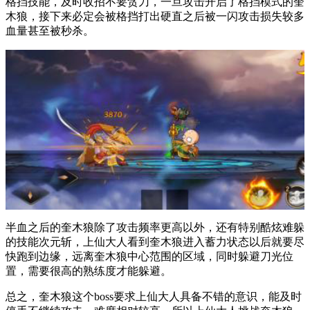
格挡技能，及时收招不要贪刀，一旦攻击开启了格挡模式的奎
木狼，接下来必定会被格挡打出硬直之后被一闪攻击损失较多
血量甚至被秒杀。
半血之后的奎木狼除了攻击频率更高以外，还有特别酷炫难躲
的技能次元斩，上仙大人看到奎木狼进入蓄力状态以后就要尽
快跑到边缘，远离奎木狼中心范围的区域，同时躲避刀光位
置，需要很高的熟练度才能躲避。
总之，奎木狼这个boss要求上仙大人具备不错的意识，能及时