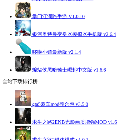
掌门江湖路手游 V1.0.10
银河奥特曼变身器模拟器手机版 v2.6.4
哆啦小镇最新版 v2.1.4
蝙蝠侠黑暗骑士崛起中文版 v1.6.6
全站下载排行榜
gta5豪车mod整合包 v3.5.0
求生之路2ENB光影画质增强MOD v1.6
求生之路2媒体模式 v1.0.1