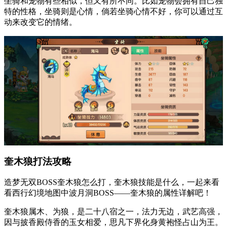
坐骑和宠物有些相似，但又有所不同。比如宠物会拥有自己独
特的性格，坐骑则是心情，倘若坐骑心情不好，你可以通过互
动来改变它的情绪。
奎木狼打法攻略
造梦无双BOSS奎木狼怎么打，奎木狼技能是什么，一起来看
看西行幻境地图中波月洞BOSS——奎木狼的属性详解吧！
奎木狼属木、为狼，是二十八宿之一，法力无边，武艺高强，
因与披香殿侍香的玉女相爱，思凡下界化身黄袍怪占山为王。