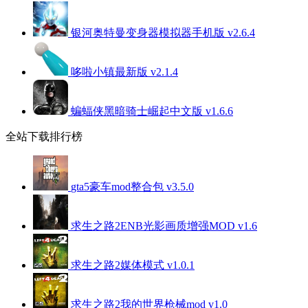
银河奥特曼变身器模拟器手机版 v2.6.4
哆啦小镇最新版 v2.1.4
蝙蝠侠黑暗骑士崛起中文版 v1.6.6
全站下载排行榜
gta5豪车mod整合包 v3.5.0
求生之路2ENB光影画质增强MOD v1.6
求生之路2媒体模式 v1.0.1
求生之路2我的世界枪械mod v1.0