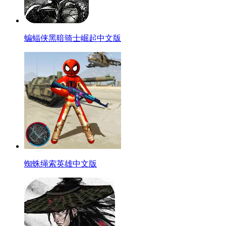
蝙蝠侠黑暗骑士崛起中文版
蜘蛛绳索英雄中文版