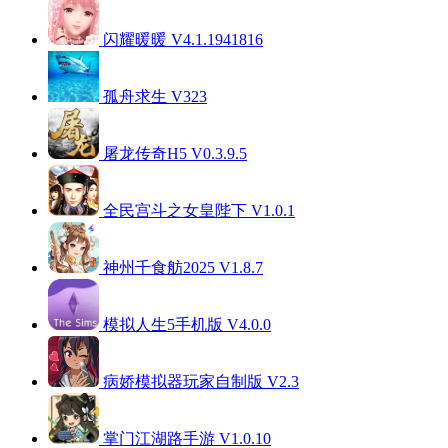
闪耀暖暖 V4.1.1941816
孤舟求生 V323
屠龙传奇H5 V0.3.9.5
全民宫斗之女皇陛下 V1.0.1
神州千食舫2025 V1.8.7
模拟人生5手机版 V4.0.0
病娇模拟器玩家自制版 V2.3
掌门江湖路手游 V1.0.10