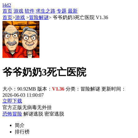
l4d2
首页
游戏
软件
求生之路
专题
最新
首页
>
游戏
>
冒险解谜
> 爷爷奶奶3死亡医院 V1.36
爷爷奶奶3死亡医院
大小：90.92MB
版本：
V1.36
分类：冒险解谜
更新时间：
2026-06-03 11:00:07
立即下载
官方正版
无病毒
无外挂
恐怖冒险
解谜逃脱
密室逃脱
简介
排行榜