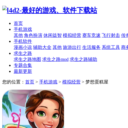
首页
手机游戏
其他
角色扮演
休闲益智
模拟经营
赛车竞速
飞行射击
传
手机软件
漫画小说
辅助大全
其他
旅游出行
生活服务
系统工具
商
求生之路
求生之路地图
求生之路mod
求生之路辅助
专题合集
最新更新
您的位置：
首页
>
手机游戏
>
模拟经营
>
梦想蛋糕屋