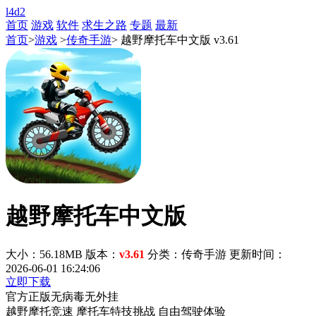
l4d2
首页
游戏
软件
求生之路
专题
最新
首页
>
游戏
>
传奇手游
> 越野摩托车中文版 v3.61
越野摩托车中文版
大小：56.18MB
版本：
v3.61
分类：传奇手游
更新时间：
2026-06-01 16:24:06
立即下载
官方正版
无病毒
无外挂
越野摩托竞速
摩托车特技挑战
自由驾驶体验