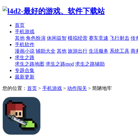
首页
手机游戏
其他
角色扮演
休闲益智
模拟经营
赛车竞速
飞行射击
传
手机软件
漫画小说
辅助大全
其他
旅游出行
生活服务
系统工具
商
求生之路
求生之路地图
求生之路mod
求生之路辅助
专题合集
最新更新
您的位置：
首页
>
手机游戏
>
动作闯关
>
简陋地牢