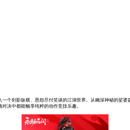
入一个剑影纵横、恩怨尽付笑谈的江湖世界。从幽深神秘的娑婆
场对决中都能畅享纯粹的动作竞技乐趣。