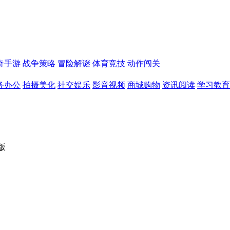
奇手游
战争策略
冒险解谜
体育竞技
动作闯关
务办公
拍摄美化
社交娱乐
影音视频
商城购物
资讯阅读
学习教育
版