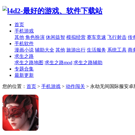
首页
手机游戏
其他
角色扮演
休闲益智
模拟经营
赛车竞速
飞行射击
传
手机软件
漫画小说
辅助大全
其他
旅游出行
生活服务
系统工具
商
求生之路
求生之路地图
求生之路mod
求生之路辅助
专题合集
最新更新
您的位置：
首页
>
手机游戏
>
动作闯关
>
永劫无间国际服安卓