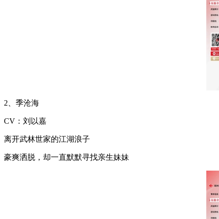
2、季沧海
CV：刘以嘉
离开武林世家的江湖浪子
豪爽洒脱，却一直默默寻找亲生妹妹