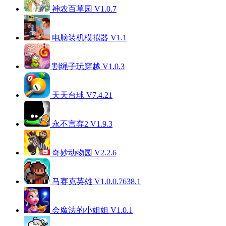
神农百草园 V1.0.7
电脑装机模拟器 V1.1
割绳子玩穿越 V1.0.3
天天台球 V7.4.21
永不言弃2 V1.9.3
奇妙动物园 V2.2.6
马赛克英雄 V1.0.0.7638.1
会魔法的小姐姐 V1.0.1