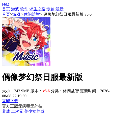
l4d2
首页
游戏
软件
求生之路
专题
最新
首页
>
游戏
>
休闲益智
> 偶像梦幻祭日服最新版 v5.6
偶像梦幻祭日服最新版
大小：243.9MB
版本：
v5.6
分类：休闲益智
更新时间：2026-
08-08 22:19:39
立即下载
官方正版
无病毒
无外挂
养成
二次元
美少女养成