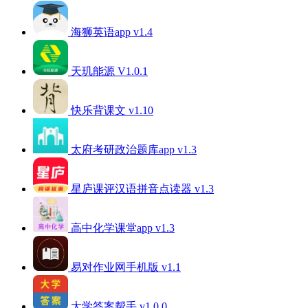
海狮英语app v1.4
天玑能源 V1.0.1
快乐背课文 v1.10
太府考研政治题库app v1.3
星庐课评汉语拼音点读器 v1.3
高中化学课堂app v1.3
易对作业网手机版 v1.1
大学答案帮手 v1.0.0